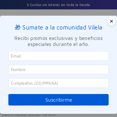
3 Cuotas sin interés en toda la tienda
×
🎁 Sumate a la comunidad Vilela
Buscar
Recibí promos exclusivas y beneficios
especiales durante el año.
Nutricion y Deporte
Suplemento Vitamínico
Valcatil
Valcatil Max 90 Cápsulas Blandas
Referencia
:
9961687
Suscribirme
$
58
.
956
$
98
.
260
40 %
OFF
Precio sin impuestos nacionales:
$
48
.
723
,
97