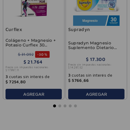
Curflex
Supradyn
Colágeno + Magnesio +
Supradyn Magnesio
Potasio Curflex 30
Suplemento Dietario
Comprimidos
con Vitaminas y
$
31
.
092
-
30 %
Magnesio x30 Comp.
$
17
.
300
$
21
.
764
Precio sin impuestos nacionales:
Precio sin impuestos nacionales:
$
14
.
297
,
52
$
17
.
987
,
11
3
cuotas sin interés de
3
cuotas sin interés de
$
5766
,
66
$
7254
,
80
AGREGAR
AGREGAR