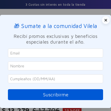
3 Cuotas sin interés en toda la tienda
×
🎁 Sumate a la comunidad Vilela
Buscar
Recibí promos exclusivas y beneficios
especiales durante el año.
Dermocosmetica
Facial
Limpieza
Nivea
Leche y Tónico Micelar Rose Care
2 en 1 Nivea 200ml
Suscribirme
Referencia
:
-311944
$
13
.
279
$
17
.
706
25 %
OFF