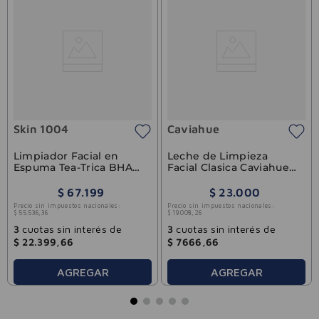
Skin 1004
Caviahue
Limpiador Facial en
Leche de Limpieza
Espuma Tea-Trica BHA
Facial Clasica Caviahue
Centella Skin1004 125 ml
175g
$
67
.
199
$
23
.
000
Precio sin impuestos nacionales:
Precio sin impuestos nacionales:
$
55
.
536
,
36
$
19
.
008
,
26
3
cuotas sin interés de
3
cuotas sin interés de
$
22
.
399
,
66
$
7666
,
66
AGREGAR
AGREGAR