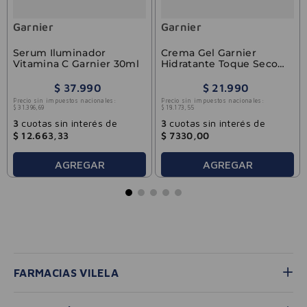
Garnier
Garnier
Serum Iluminador
Crema Gel Garnier
Vitamina C Garnier 30ml
Hidratante Toque Seco
Anti-manchas 85g
$
37
.
990
$
21
.
990
Precio sin impuestos nacionales:
Precio sin impuestos nacionales:
$
31
.
396
,
69
$
18
.
173
,
55
3
cuotas sin interés de
3
cuotas sin interés de
$
12
.
663
,
33
$
7330
,
00
AGREGAR
AGREGAR
FARMACIAS VILELA