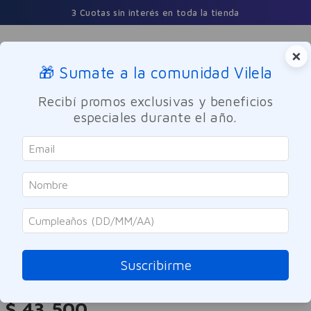
3 Cuotas sin interés en toda la tienda
×
🎁 Sumate a la comunidad Vilela
Buscar
Recibí promos exclusivas y beneficios
especiales durante el año.
Dermocosmetica
Facial
Despigmentante
Nivea
Serum Anti-Manchas Post Acné
Luminous 630 Nivea 30ml
Suscribirme
Referencia
:
-318451
$
43
.
500