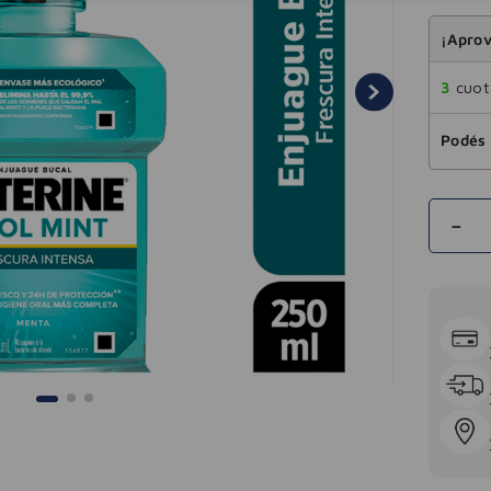
¡Aprov
3
cuota
Podés 
－