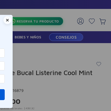
×
RESERVÁ TU PRODUCTO
RMACIA
BEBES Y NIÑOS
CONSEJOS
ne
ague Bucal Listerine Cool Mint
ml
cia
:
-316879
302
,
00
mpuestos nacionales:
$
4381
,
82