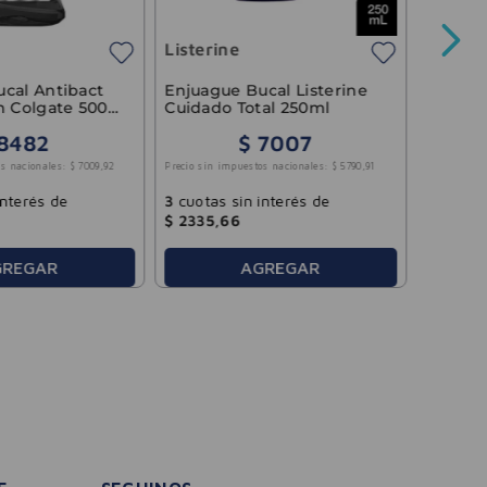
Listerine
Precio sin 
cal Antibact
Enjuague Bucal Listerine
n Colgate 500
Cuidado Total 250ml
8482
$
7007
3
cuotas
s nacionales:
$
7009
,
92
Precio sin impuestos nacionales:
$
5790
,
91
$
3951
,
interés de
3
cuotas sin interés de
$
2335
,
66
GREGAR
AGREGAR