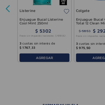
Listerine
Colgate
8426
,
45
Enjuague Bucal 
Enjuague Bucal Listerine
Total 12 Clean M
Cool Mint 250ml
$
29
$
5302
$
5853
Precio sin impuestos nacionales:
$
4381
,
82
Precio sin impuestos nacio
3
cuotas sin interés de
3
cuotas sin inter
$
1767
,
33
$
975
,
50
AGREG
AGREGAR