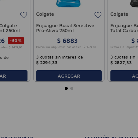
Colgate
Colgate
Colgate
Enjuague Bucal Sensitive
Enjuague Bu
int 250ml
Pro-Alivio 250ml
Total Carbo
ml
26
$
6883
$
-
50 %
Precio sin impuestos nacionales:
$
5688
,
43
Precio sin impuesto
nales:
$
2418
,
60
3
cuotas sin interés de
3
cuotas sin 
és de
$
2294
,
33
$
2827
,
33
AR
AGREGAR
A