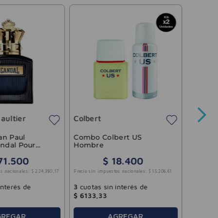
Hugo B
Perfum
Bottle
100ml
aultier
Colbert
Precio sin 
an Paul
Combo Colbert US
andal Pour
Hombre
ense EDP
71
.
500
$
18
.
400
6
cuotas
s nacionales:
$
224
.
380
,
17
Precio sin impuestos nacionales:
$
15
.
206
,
61
$
38
.
58
interés de
3
cuotas sin interés de
$
6133
,
33
GREGAR
AGREGAR