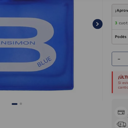
¡Aprov
3
cuota
Podés 
－
¡ÚLT
Si es
canti