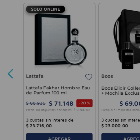
SOLO ONLINE
rk EDT
Lattafa
Boos
16
.
611
,
57
Lattafa Fakhar Hombre Eau
Boos Elixir Colle
de Parfum 100 ml
+ Mochila Exclus
$
71
.
148
$
69
.
0
$
88
.
935
-
20 %
Precio sin impuestos nacio
Precio sin impuestos nacionales:
$
58
.
800
,
00
3
cuotas sin inter
3
cuotas sin interés de
$
23
.
000
,
00
$
23
.
716
,
00
AGREGAR
AGREG