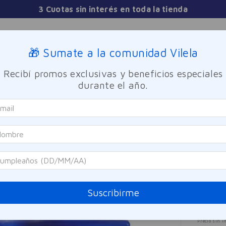
mprá y Retirá Gratis en Nuestras Sucursales en 24 hora
Sucursales
🎁 Sumate a la comunidad Vilela
Recibí promos exclusivas y beneficios especiales
TICA
FRAGANCIAS
CUIDADO PERSONAL
BIENESTAR Y FA
durante el año.
simon Blue EDP Hombre 100ml
Bensi
Per
100
Referen
Suscribirme
$
4
Precio sin i