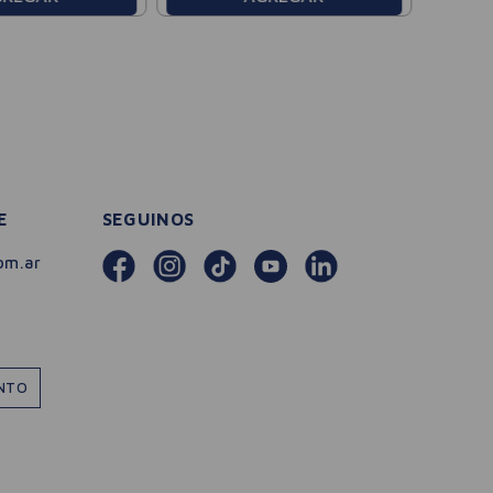
E
SEGUINOS
om.ar
ENTO