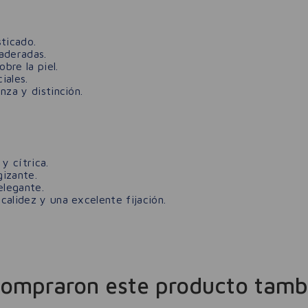
ticado.
aderadas.
bre la piel.
iales.
nza y distinción.
y cítrica.
izante.
elegante.
alidez y una excelente fijación.
compraron este producto tamb