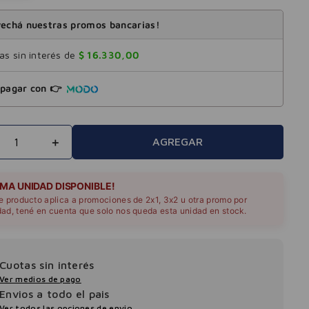
echá nuestras promos bancarias!
s sin interés de
$
16
.
330
,
00
pagar con 👉
＋
AGREGAR
IMA UNIDAD DISPONIBLE!
te producto aplica a promociones de 2x1, 3x2 u otra promo por
dad, tené en cuenta que solo nos queda esta unidad en stock.
Cuotas sin interés
Ver medios de pago
Envios a todo el pais
Ver todos las opciones de envio