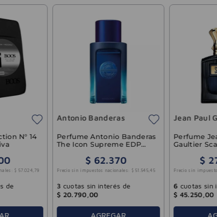
Antonio Banderas
Jean Paul G
ction N° 14
Perfume Antonio Banderas
Perfume Je
iva
The Icon Supreme EDP
Gaultier Sc
Hombre 100ml
Homme Int
00
$
62
.
370
$
2
100ml
nales:
$
57
.
024
,
79
Precio sin impuestos nacionales:
$
51
.
545
,
45
Precio sin impuesto
és de
3
cuotas sin interés de
6
cuotas sin 
$
20
.
790
,
00
$
45
.
250
,
00
AR
AGREGAR
A