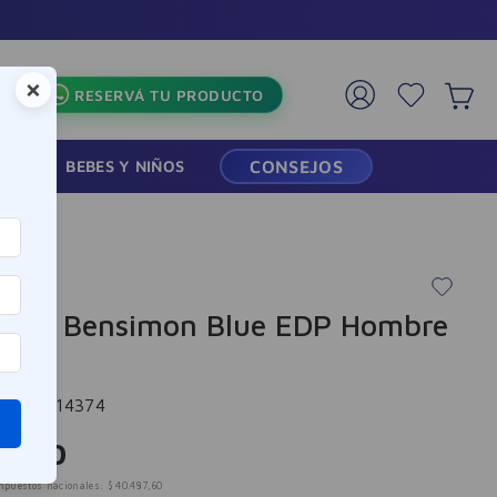
s🏪
×
RESERVÁ TU PRODUCTO
RMACIA
BEBES Y NIÑOS
CONSEJOS
mon
fume Bensimon Blue EDP Hombre
ml
cia
:
-314374
8
.
990
mpuestos nacionales:
$
40
.
487
,
60