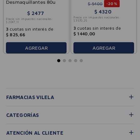
Desmaquillantes 80u
$
5400
-
20 %
$
4320
$
2477
Precio sin impuestos nacionales:
Precio sin impuestos nacionales:
$
3570
,
25
$
2047
,
11
3
cuotas sin interés de
3
cuotas sin interés de
$
1440
,
00
$
825
,
66
AGREGAR
AGREGAR
FARMACIAS VILELA
CATEGORÍAS
ATENCIÓN AL CLIENTE