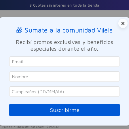
3 Cuotas sin interés en toda la tienda
×
🎁 Sumate a la comunidad Vilela
Buscar
Recibí promos exclusivas y beneficios
especiales durante el año.
Cuidado de la Salud
Primeros Auxilios
Curitas
Curitas Marvel x20
Referencia
:
8000979
Suscribirme
$
4753
,
00
Precio sin impuestos nacionales:
$
3928
,
10