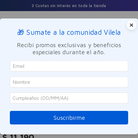
3 Cuotas sin interés en toda la tienda
×
🎁 Sumate a la comunidad Vilela
Buscar
Recibí promos exclusivas y beneficios
especiales durante el año.
Cuidado Personal
Cuidado del Cabello
Tratamiento
Elvive
Ácido Hialurónico Crema De
Tratamiento 300g
Suscribirme
Referencia
:
-318346
$
11
.
190