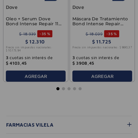
Dove
Dove
Oleo + Serum Dove
Máscara De Tratamiento
Bond Intense Repair 110
Bond Intense Repair
ml
Dove 250g
$
18
.
939
$
18
.
039
-
35 %
-
35 %
$
12
.
310
$
11
.
725
Precio sin impuestos nacionales:
Precio sin impuestos nacionales:
$
9690
,
37
$
10
.
173
,
84
3
cuotas sin interés de
3
cuotas sin interés de
$
4103
,
45
$
3908
,
45
AGREGAR
AGREGAR
FARMACIAS VILELA