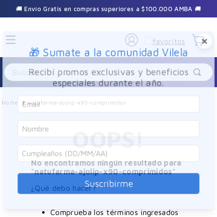
🚚 Envío Gratis en compras superiores a $100.000 AMBA 🚚
×
🎁 Sumate a la comunidad Vilela
Buscar
Recibí promos exclusivas y beneficios
especiales durante el año.
natufarma-ajolip-x90-comprimidos
OOPS!
No encontramos ningún resultado para
"
natufarma-ajolip-x90-comprimidos
"
Suscribirme
¿Qué debo hacer?
Comprueba los términos ingresados