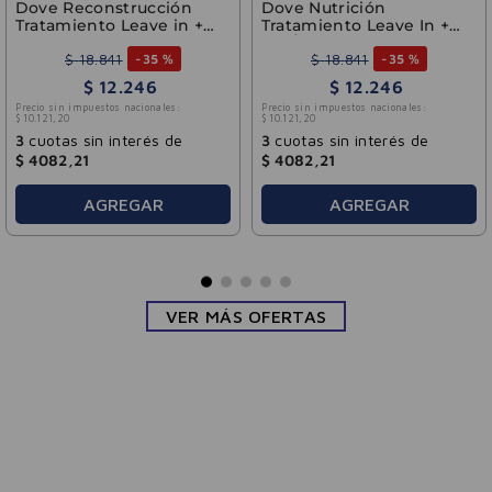
Dove Reconstrucción
Dove Nutrición
Tratamiento Leave in +
Tratamiento Leave In +
Aminoácidos 110ml
Tri-Óleos 110 ml
$
18
.
841
$
18
.
841
-
35 %
-
35 %
$
12
.
246
$
12
.
246
Precio sin impuestos nacionales:
Precio sin impuestos nacionales:
$
10
.
121
,
20
$
10
.
121
,
20
3
cuotas sin interés de
3
cuotas sin interés de
$
4082
,
21
$
4082
,
21
AGREGAR
AGREGAR
VER MÁS OFERTAS