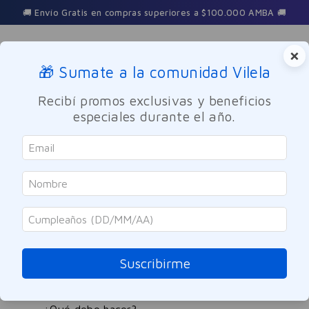
🚚 Envío Gratis en compras superiores a $100.000 AMBA 🚚
×
🎁 Sumate a la comunidad Vilela
Buscar
Recibí promos exclusivas y beneficios
especiales durante el año.
nebulizador-ultrasonico-portatil-inalambrico-mesh-silencioso--ne-
m01l-
OOPS!
No encontramos ningún resultado para
"
nebulizador-ultrasonico-portatil-
Suscribirme
inalambrico-mesh-silencioso--ne-m01l-
"