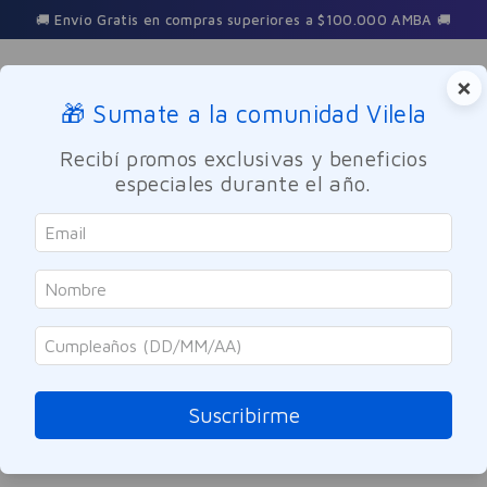
🚚 Envío Gratis en compras superiores a $100.000 AMBA 🚚
×
🎁 Sumate a la comunidad Vilela
Buscar
Recibí promos exclusivas y beneficios
especiales durante el año.
corrector-de-ojeras-hd-ultra-photogenic-tono-05-orange
OOPS!
No encontramos ningún resultado para
"
corrector-de-ojeras-hd-ultra-
photogenic-tono-05-orange
"
Suscribirme
¿Qué debo hacer?