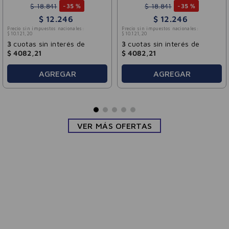
$
18
.
841
$
18
.
841
-
35 %
-
35 %
$
12
.
246
$
12
.
246
Precio sin impuestos nacionales:
Precio sin impuestos nacionales:
$
10
.
121
,
20
$
10
.
121
,
20
3
cuotas sin interés de
3
cuotas sin interés de
$
4082
,
21
$
4082
,
21
AGREGAR
AGREGAR
VER MÁS OFERTAS