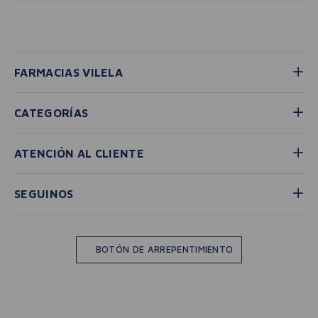
Comprueba los términos ingresados
Intenta utilizar una sola palabra
Utiliza términos genéricos en la
búsqueda
Intenta buscar sinónimos del término
deseado
Si necesitás medicamentos de
farmacia, tanto de
venta libre
como bajo receta
, podés
comunicarte con nuestro equipo por
WhatsApp
, donde te brindamos
asesoramiento personalizado y te
ayudamos a
reservar tu
medicación con la opción de
delivery desde nuestra farmacia
,
además de responder cualquier