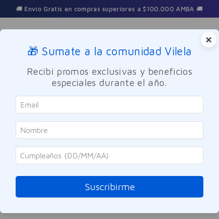
🚚 Envío Gratis en compras superiores a $100.000 AMBA 🚚
×
🎁 Sumate a la comunidad Vilela
Buscar
Recibí promos exclusivas y beneficios
especiales durante el año.
delineador-rebel-glam-idi-04-paillet-silver
OOPS!
No encontramos ningún resultado para
"
delineador-rebel-glam-idi-04-paillet-
silver
"
Suscribirme
¿Qué debo hacer?