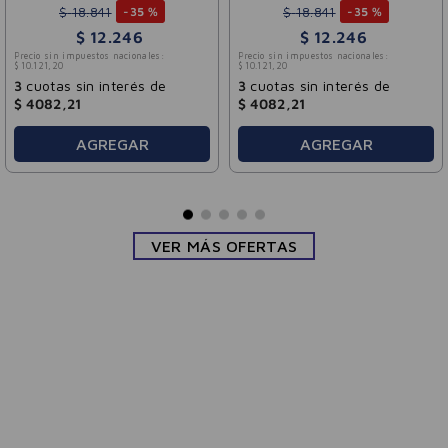
$
18
.
841
$
18
.
841
-
35 %
-
35 %
$
12
.
246
$
12
.
246
Precio sin impuestos nacionales:
Precio sin impuestos nacionales:
$
10
.
121
,
20
$
10
.
121
,
20
3
cuotas sin interés de
3
cuotas sin interés de
$
4082
,
21
$
4082
,
21
AGREGAR
AGREGAR
VER MÁS OFERTAS