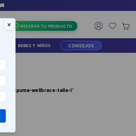
🚚
×
RESERVÁ TU PRODUCTO
RMACIA
BEBES Y NIÑOS
CONSEJOS
ical-espuma-wellbrace-talle-l
"