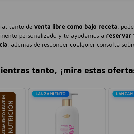
ia, tanto de
venta libre como bajo receta
, pod
amiento personalizado y te ayudamos a
reservar 
cia
, además de responder cualquier consulta sobre
ientras tanto, ¡mira estas oferta
Creatina Monohid
Sabor Crealiv 150
$
18
.
$
25
.
750
Precio sin impuestos nacion