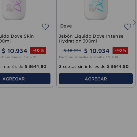
s de
$
6008
,
33
3
cuotas sin interés de
$
1100
,
00
3
cuot
GAR
AGREGAR