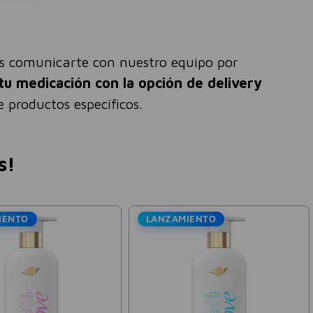
és comunicarte con nuestro equipo por
tu medicación con la opción de delivery
 productos específicos.
s!
LA
Dov
rato Sin
Vick Vaporub Ungüento Lata
Jabón
g
12g
Dove
Karit
025
$
3300
$
6000
$
1
-
30 %
-
45 %
ales:
$
14
.
896
,
69
Precio sin impuestos nacionales:
$
2727
,
27
Precio s