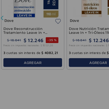
e
 Líquido Dove Intense
Colágeno Hidrolizado Sabor
ation 300ml
Limonada Simple Bagó 273m
$
10
.
934
$
25
.
527
8
.
224
$
36
.
468
-
40 %
-
30 
in impuestos nacionales:
$
9036
,
69
Precio sin impuestos nacionales:
$
21
.
097
,
19
as sin interés de
$
3644
,
80
3
cuotas sin interés de
$
8509
,
2
AGREGAR
AGREGAR