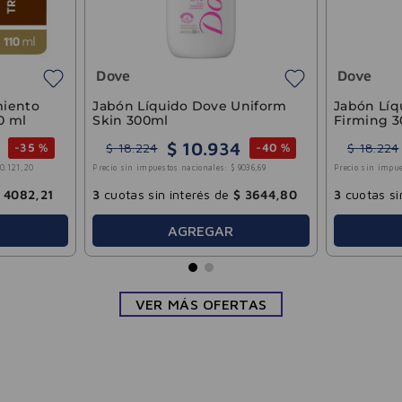
3
cuotas sin interé
AGRE
Bagovit
Espuma Limpiadora
l
Microexfoliante Pro Lifting
Facial Bagovit 100ml
$
14
.
419
$
24
.
033
%
-
40 %
Precio sin impuestos nacionales:
$
11
.
917
,
19
0
3
cuotas sin interés de
$
4806
,
60
AGREGAR
VER MÁS OFERTAS