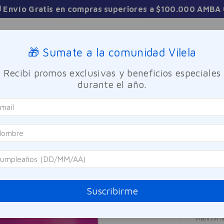
BA 🚚
Sucursales
🎁 Sumate a la comunidad Vilela
Recibí promos exclusivas y beneficios especiales
TICA
FRAGANCIAS
CUIDADO PERSONAL
BIENESTAR Y FA
durante el año.
iento
Crema de Tratamiento Capilar Kera Liso 300 g
Elvive
Crem
Liso
Referen
Suscribirme
$
11
.
Precio sin i