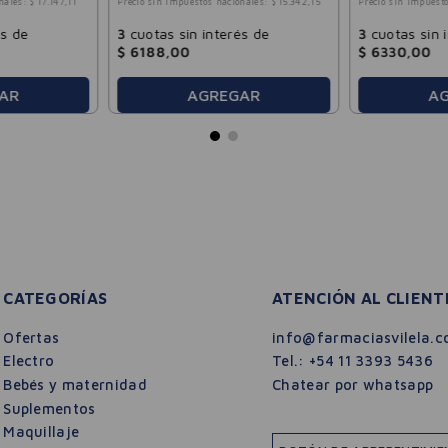
nales:
$
17
.
147
,
11
Precio sin impuestos nacionales:
$
15
.
342
,
15
Precio sin impuesto
és de
3
cuotas sin interés de
3
cuotas sin 
$
6188
,
00
$
6330
,
00
AR
AGREGAR
A
CATEGORÍAS
ATENCIÓN AL CLIENT
Ofertas
info@farmaciasvilela.c
Electro
Tel.:
+54 11 3393 5436
Bebés y maternidad
Chatear por whatsapp
Suplementos
Maquillaje