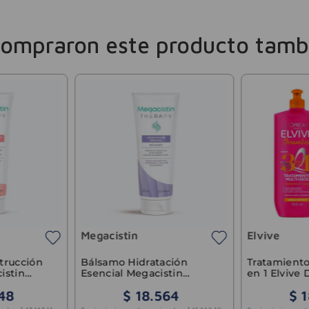
compraron este producto tamb
Megacistin
Elvive
trucción
Bálsamo Hidratación
Tratamiento
istin
Esencial Megacistin
en 1 Elvive
Therapy 200ml
500ml
48
$
18
.
564
$
1