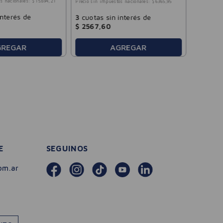
s nacionales:
$
15
.
694
,
21
Precio sin impuestos nacionales:
$
6365
,
95
$
4663
,
interés de
3
cuotas sin interés de
$
2567
,
60
AGREGAR
GREGAR
E
SEGUINOS
om.ar