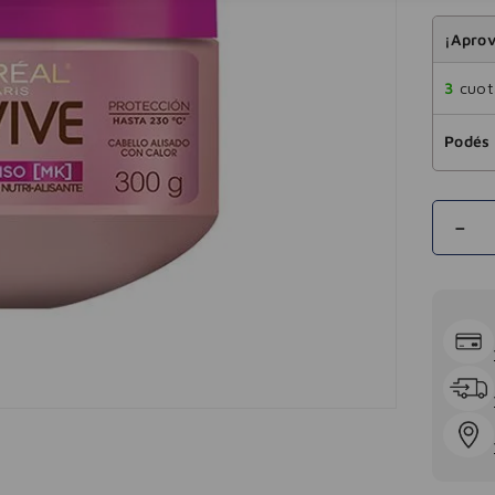
¡Aprov
3
cuota
Podés 
－