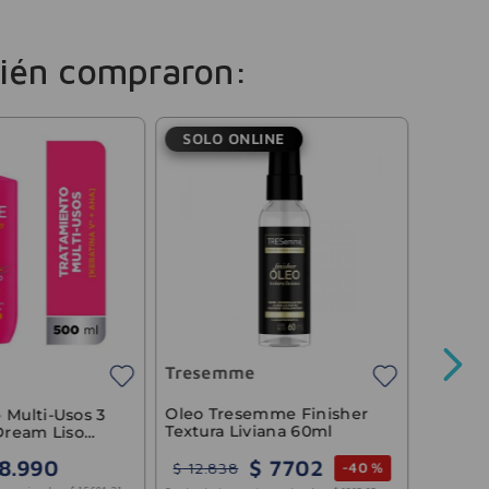
ién compraron:
SOLO ONLINE
Garnie
Mascari
Food A
Tresemme
Precio sin 
Oleo Tresemme Finisher
 Multi-Usos 3
Textura Liviana 60ml
 Dream Liso
$
7702
8
.
990
$
12
.
838
-
40 %
3
cuotas