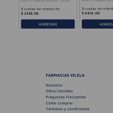
Precio sin impuestos nacio
Precio sin impuestos nacionales:
$
6020
,
00
3
cuotas sin inter
3
cuotas sin interés de
$
6916
,
00
$
2428
,
06
AGREGAR
AGREG
FARMACIAS VILELA
Nosotros
Obras Sociales
Preguntas Frecuentes
Cómo comprar
Terminos y condiciones