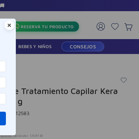
×
RESERVÁ TU PRODUCTO
RMACIA
BEBES Y NIÑOS
CONSEJOS
a de Tratamiento Capilar Kera
 300 g
cia
:
-312583
190
mpuestos nacionales:
$
9247
,
93