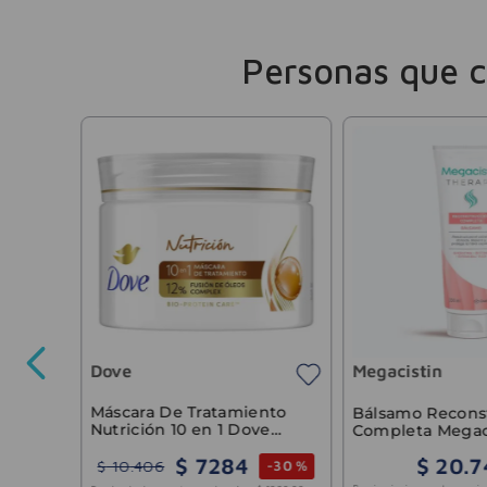
Personas que 
nto
pleta
Dove
Megacistin
-
35 %
5590
,
00
Máscara De Tratamiento
Bálsamo Recons
Nutrición 10 en 1 Dove
Completa Megac
300g
Therapy 200ml
$
7284
$
20
.
7
$
10
.
406
-
30 %