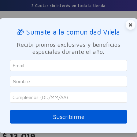
3 Cuotas sin interés en toda la tienda
×
🎁 Sumate a la comunidad Vilela
Buscar
Recibí promos exclusivas y beneficios
especiales durante el año.
Bebes y Maternidad
Higiene y Cuidado del Bebé
SOLO ONLINE
Johnson & Johnson
Acondicionador Johnsons Baby
Original 400ml
Suscribirme
Referencia
:
-314478
$
13
.
019