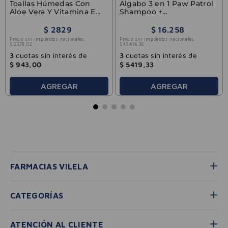
Toallas Húmedas Con
Algabo 3 en 1 Paw Patrol
Aloe Vera Y Vitamina E
Shampoo +
50u
Acondicionador + Gel
De Ducha 300ml
$
2829
$
16
.
258
Precio sin impuestos nacionales:
Precio sin impuestos nacionales:
$
2338
,
02
$
13
.
436
,
36
3
cuotas sin interés de
3
cuotas sin interés de
$
943
,
00
$
5419
,
33
AGREGAR
AGREGAR
FARMACIAS VILELA
CATEGORÍAS
ATENCIÓN AL CLIENTE