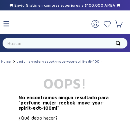
🚚 Envío Gratis en compras superiores a $100.000 AMBA 🚚
×
🎁 Sumate a la comunidad Vilela
Buscar
Recibí promos exclusivas y beneficios
especiales durante el año.
perfume-mujer-reebok-move-your-spirit-edt-100ml
OOPS!
No encontramos ningún resultado para
"
perfume-mujer-reebok-move-your-
Suscribirme
spirit-edt-100ml
"
¿Qué debo hacer?