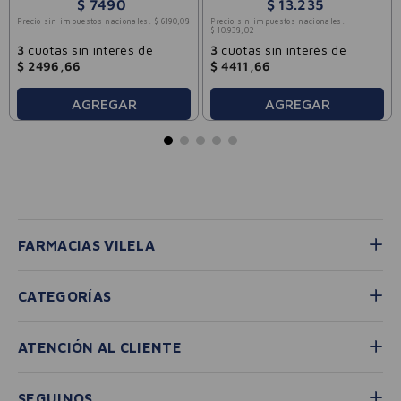
$
7490
$
13
.
235
Precio sin impuestos nacionales:
$
6190
,
08
Precio sin impuestos nacionales:
$
10
.
938
,
02
3
cuotas sin interés de
3
cuotas sin interés de
$
2496
,
66
$
4411
,
66
AGREGAR
AGREGAR
FARMACIAS VILELA
CATEGORÍAS
ATENCIÓN AL CLIENTE
SEGUINOS