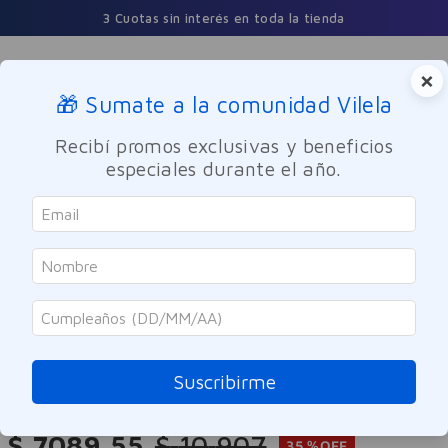
3 Cuotas sin interés en toda la tienda
×
🎁 Sumate a la comunidad Vilela
Buscar
Recibí promos exclusivas y beneficios
especiales durante el año.
Cuidado Personal
Cuidado del Cabello
Shampoo
SOLO ONLINE
Tresemme
Shampoo Tresemme Matizador
Ultravioleta 500ml
Suscribirme
Referencia
:
-316159
$
7089
,
55
$
10
.
907
35 %
OFF