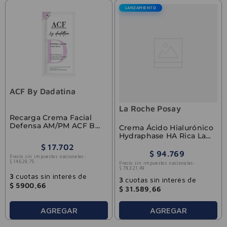
LANZAMIENTO
ACF By Dadatina
La Roche Posay
Recarga Crema Facial
Defensa AM/PM ACF By
Crema Ácido Hialurónico
Dadatina 45g
Hydraphase HA Rica La
Roche-Posay 40ml
$
17
.
702
$
94
.
769
Precio sin impuestos nacionales:
$
14
.
629
,
75
Precio sin impuestos nacionales:
$
78
.
321
,
49
3
cuotas sin interés de
3
cuotas sin interés de
$
5900
,
66
$
31
.
589
,
66
AGREGAR
AGREGAR