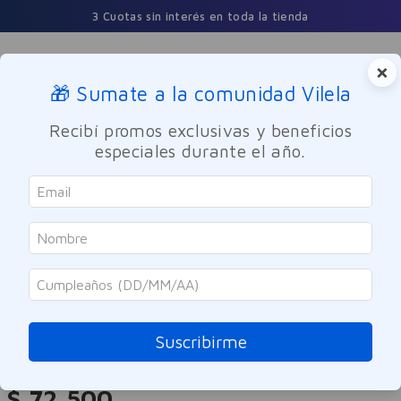
3 Cuotas sin interés en toda la tienda
×
🎁 Sumate a la comunidad Vilela
Buscar
Recibí promos exclusivas y beneficios
especiales durante el año.
Dermocosmetica
Facial
Hidratante
Eximia
Contorno de Ojos Hyalu Absolut
Eximia 15g
Suscribirme
Referencia
:
-312219
$
72
.
500