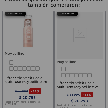
también compraron:
SOLO ONLINE
SOLO ONLINE
Maybelline
Maybelline
Lifter Stix Stick Facial
Multi-uso Maybelline 75
Lifter Stix Stick Facial
Multi-uso Maybelline 25
$
31
.
990
-
35 %
$
31
.
990
-
35 %
$
20
.
793
$
20
.
793
Precio sin impuestos nacionales:
$
17
.
184
,
71
Precio sin impuestos nacionales:
$
17
.
184
,
71