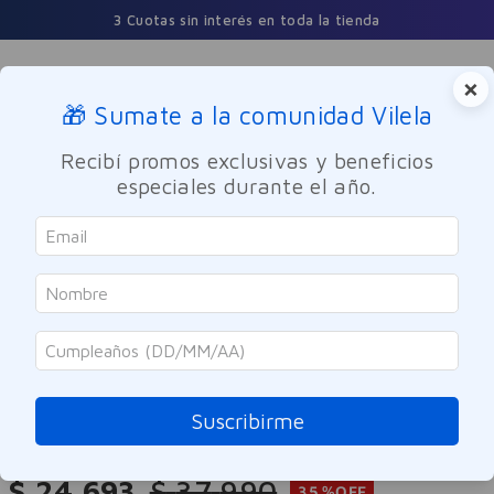
3 Cuotas sin interés en toda la tienda
×
🎁 Sumate a la comunidad Vilela
Buscar
Recibí promos exclusivas y beneficios
especiales durante el año.
Maquillaje
Rostro
SOLO ONLINE
Maybelline
Correcto Multiusos Instant Age
Rewind Eraser Maybelline Tono 04
Suscribirme
Referencia
:
-302630
$
24
.
693
$
37
.
990
35 %
OFF