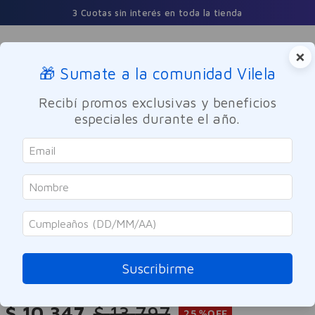
3 Cuotas sin interés en toda la tienda
×
🎁 Sumate a la comunidad Vilela
Buscar
Recibí promos exclusivas y beneficios
especiales durante el año.
Dermocosmetica
Corporal
St Ives
Crema Corporal Avena Y Karité
Hidratación Profunda 532ml
Suscribirme
Referencia
:
8005329
$
10
.
347
$
13
.
797
25 %
OFF