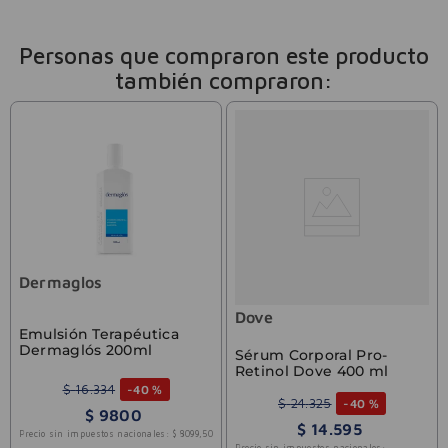
Personas que compraron este producto
también compraron:
Dermaglos
Dove
Emulsión Terapéutica
Dermaglós 200ml
Sérum Corporal Pro-
Retinol Dove 400 ml
$
16
.
334
-
40 %
$
24
.
325
-
40 %
$
9800
$
14
.
595
Precio sin impuestos nacionales:
$
8099
,
50
Precio sin impuestos nacionales: