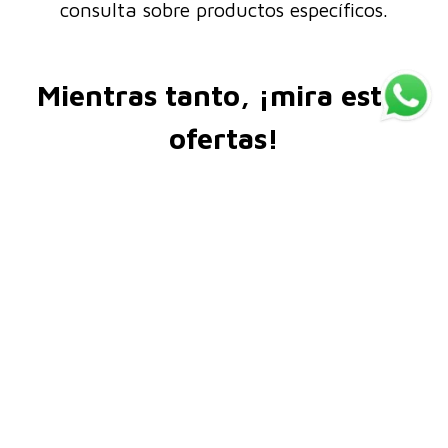
consulta sobre productos específicos.
Mientras tanto, ¡mira estas
ofertas!
LANZAMIENTO
LANZAMIENTO
Dove Reconstrucción
Dove Nutrición Tratamiento
Tratamiento Leave in +
Leave In + Tri-Óleos 110 ml
Aminoácidos 110ml
$
18
.
841
$
18
.
841
-
35 %
-
35 %
$
12
.
246
$
12
.
246
cuotas sin interés de
cuotas sin interés de
3
3
$
4082
,
21
$
4082
,
21
AGREGAR
AGREGAR