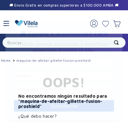
🚚 Envío Gratis en compras superiores a $100.000 AMBA 🚚
×
🎁 Sumate a la comunidad Vilela
Buscar
Recibí promos exclusivas y beneficios
especiales durante el año.
maquina-de-afeitar-gillette-fusion-proshield
OOPS!
No encontramos ningún resultado para
"
maquina-de-afeitar-gillette-fusion-
proshield
"
Suscribirme
¿Qué debo hacer?