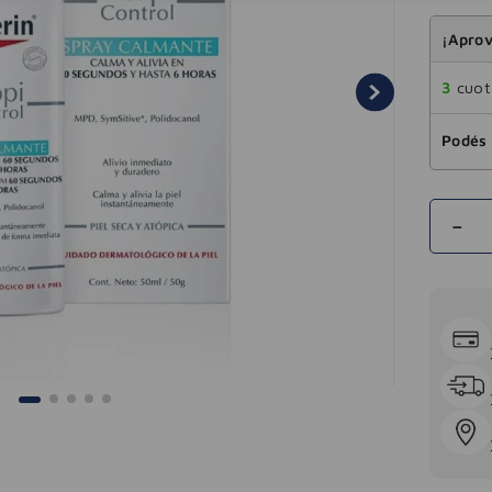
¡Aprov
3
cuota
Podés 
－