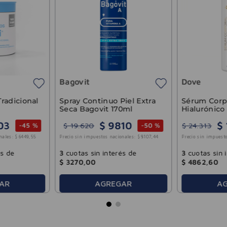
Bagovit
Dove
radicional
Spray Continuo Piel Extra
Sérum Corp
Seca Bagovit 170ml
Hialurónico
03
$
9810
$
$
19
.
620
$
24
.
313
-
45 %
-
50 %
nales:
$
6449
,
55
Precio sin impuestos nacionales:
$
8107
,
44
Precio sin impuesto
és de
3
cuotas sin interés de
3
cuotas sin 
$
3270
,
00
$
4862
,
60
AR
AGREGAR
A