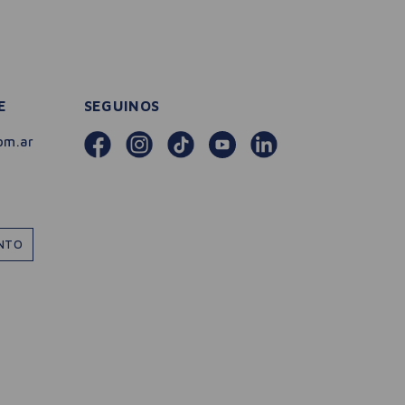
E
SEGUINOS
om.ar
ENTO
－
＋
🛒 AGREGAR