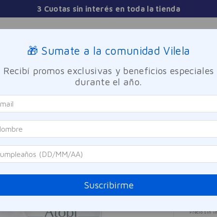
Comprá y Retirá G
Sucursales
🎁 Sumate a la comunidad Vilela
Recibí promos exclusivas y beneficios especiales
TICA
FRAGANCIAS
CUIDADO PERSONAL
BIENESTAR Y FA
durante el año.
ay Calmante Eucerin 50ml
Euceri
Atop
Euce
Referen
Suscribirme
$
4
Precio sin i