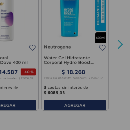
Crema 
Ros
Neutrogena
$
667
Precio sin 
oral
Water Gel Hidratante
 Dove 400 ml
Corporal Hydro Boost
Neutrogena 400ml
14
.
587
$
18
.
268
-
40 %
3
cuotas
Precio sin impuestos nacionales:
$
15
.
097
,
52
s nacionales:
$
12
.
056
,
03
$
1446
,
3
cuotas sin interés de
interés de
$
6089
,
33
GREGAR
AGREGAR