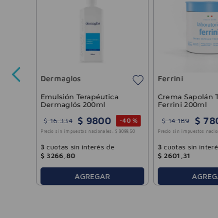
vea
Dermaglos
Ferrini
7719
,
01
Emulsión Terapéutica
Crema Sapolán T
Dermaglós 200ml
Ferrini 200ml
$
9800
$
78
$
16
.
334
$
14
.
189
-
40 %
Precio sin impuestos nacionales:
$
8099
,
50
Precio sin impuestos nacio
3
cuotas sin interés de
3
cuotas sin inter
$
3266
,
80
$
2601
,
31
AGREGAR
AGREG