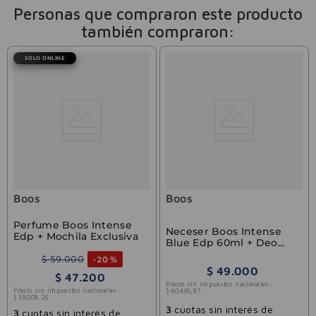
Personas que compraron este producto
también compraron:
SOLO ONLINE
Boos
Boos
Perfume Boos Intense
Neceser Boos Intense
Edp + Mochila Exclusiva
Blue Edp 60ml + Deo
150ml Boos
$
59
.
000
-
20 %
$
49
.
000
$
47
.
200
Precio sin impuestos nacionales:
Precio sin impuestos nacionales:
$
40
.
495
,
87
$
39
.
008
,
26
3
cuotas sin interés de
3
cuotas sin interés de