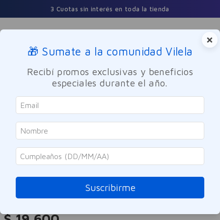
3 Cuotas sin interés en toda la tienda
×
🎁 Sumate a la comunidad Vilela
Buscar
Recibí promos exclusivas y beneficios
especiales durante el año.
Perfumes y Fragancias
Hombres
Kevin
Perfume Hombre Kevin Spirit EDT
60ml
Suscribirme
Referencia
:
7013120
$
19
.
600