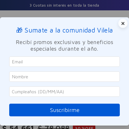
3 Cuotas sin interés en toda la tienda
×
🎁 Sumate a la comunidad Vilela
Buscar
Recibí promos exclusivas y beneficios
especiales durante el año.
Dermocosmetica
Facial
Hidratante
La Roche Posay
Hidratante Facial La Roche-Posay
Toleriane Sensitive Crema 40ml
Suscribirme
Referencia
:
-307465
$
54
.
661
$
78
.
088
30 %
OFF