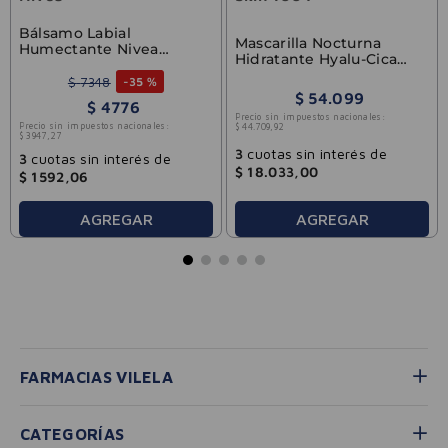
Bálsamo Labial
Mascarilla Nocturna
Humectante Nivea
Hidratante Hyalu-Cica
Original Care
Centella Skin1004 100ml
$
7348
-
35 %
$
54
.
099
$
4776
Precio sin impuestos nacionales:
Precio sin impuestos nacionales:
$
44
.
709
,
92
$
3947
,
27
3
cuotas sin interés de
3
cuotas sin interés de
$
18
.
033
,
00
$
1592
,
06
AGREGAR
AGREGAR
FARMACIAS VILELA
CATEGORÍAS