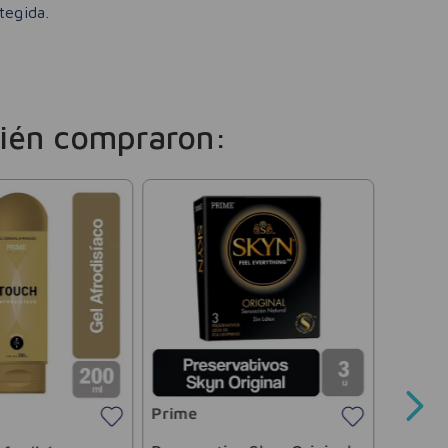
tegida.
ién compraron:
Viasek
Gel Vag
Lubric
Prime
$
13
.
1
Precio sin 