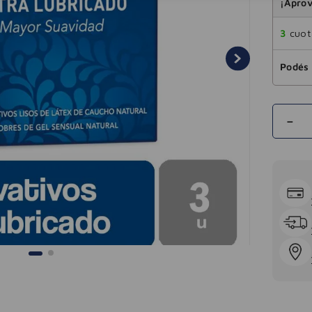
¡Aprov
3
cuota
Podés 
－