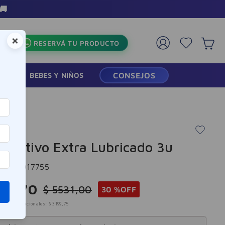
🚚
×
RESERVÁ TU PRODUCTO
RMACIA
BEBES Y NIÑOS
CONSEJOS
ervativo Extra Lubricado 3u
cia
:
6017755
71
,
70
$
5531
,
00
30 %
OFF
mpuestos nacionales:
$
3199
,
75