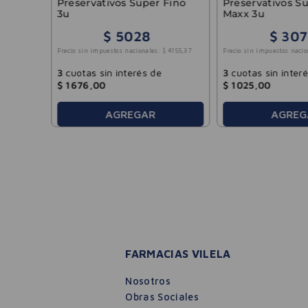
Preservativos Super Fino
Preservativos S
3u
Maxx 3u
$
5028
$
307
Precio sin impuestos nacionales:
$
4155
,
37
Precio sin impuestos nacio
3
cuotas sin interés de
3
cuotas sin inter
$
1676
,
00
$
1025
,
00
AGREGAR
AGREG
FARMACIAS VILELA
Nosotros
Obras Sociales