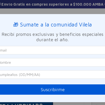
 Envío Gratis en compras superiores a $100.000 AMBA 
Sucursales
🎁 Sumate a la comunidad Vilela
Recibí promos exclusivas y beneficios especiales
TICA
FRAGANCIAS
CUIDADO PERSONAL
BIENESTAR Y FA
durante el año.
ativo Extra Lubricado 3u
Prime
Pres
Referen
$
38
Suscribirme
Precio sin i