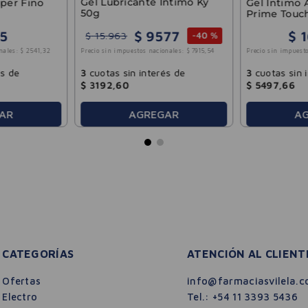
Gel Lubricante Intimo Ky
uper Fino
Gel Íntimo 
50g
Prime Touc
$
9577
5
$
1
$
15
.
963
-
40 %
nales:
$
2541
,
32
Precio sin impuesto
Precio sin impuestos nacionales:
$
7915
,
54
és de
3
cuotas sin 
3
cuotas sin interés de
$
5497
,
66
$
3192
,
60
AGREGAR
AR
A
CATEGORÍAS
ATENCIÓN AL CLIENT
Ofertas
info@farmaciasvilela.c
Electro
Tel.:
+54 11 3393 5436