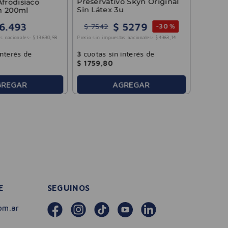
Preservativo Skyn Original
Afrodisíaco
Sin Látex 3u
h 200ml
$
5279
6
.
493
$
7542
-
30 %
3
cuotas
s nacionales:
$
13
.
630
,
58
Precio sin impuestos nacionales:
$
4363
,
14
$
3277
,
interés de
3
cuotas sin interés de
$
1759
,
80
AGREGAR
GREGAR
E
SEGUINOS
om.ar