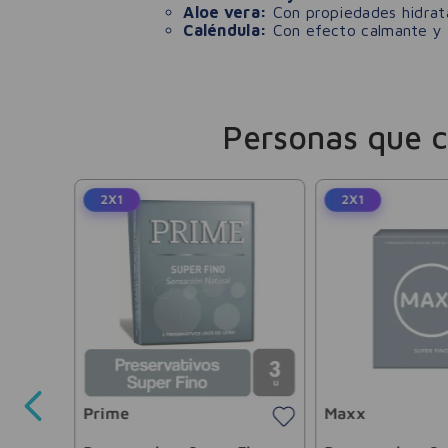
Aloe vera:
Con propiedades hidrata
Caléndula:
Con efecto calmante y an
Personas que 
2X1
2X1
Climax
Prime
Maxx
-
30 %
11
.
774
,
46