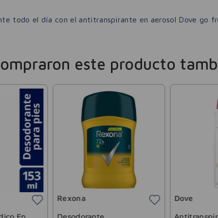
nte todo el día con el antitranspirante en aerosol Dove go fr
compraron este producto tamb
Rexona
Dove
dico En
Desodorante
Antitranspi