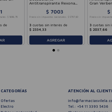
Antitranspirante Rexona
Gran Verbe
V8 En Barra 50gr
1
$
7003
$
nales:
$
5686
,
78
Precio sin impuestos nacionales:
$
5787
,
60
Precio sin impuesto
és de
3
cuotas sin interés de
3
cuotas sin 
$
2334
,
33
$
2037
,
66
AR
AGREGAR
A
CATEGORÍAS
ATENCIÓN AL CLIENT
Ofertas
info@farmaciasvilela.c
Electro
Tel.:
+54 11 3393 5436