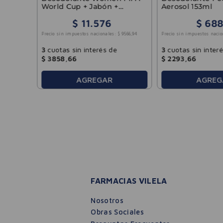
World Cup + Jabón +
Aerosol 153ml
Rexonita Coleccionable
$
11
.
576
$
688
Rexona
Precio sin impuestos nacionales:
$
9566
,
94
Precio sin impuestos nacio
3
cuotas sin interés de
3
cuotas sin inter
$
3858
,
66
$
2293
,
66
AGREGAR
AGREG
FARMACIAS VILELA
Nosotros
Obras Sociales