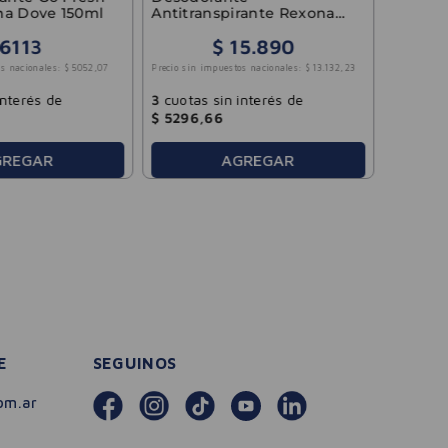
na Dove 150ml
Antitranspirante Rexona
Women En Crema 58gr
6113
$
15
.
890
3
cuotas
s nacionales:
$
5052
,
07
Precio sin impuestos nacionales:
$
13
.
132
,
23
$
1168
,
interés de
3
cuotas sin interés de
$
5296
,
66
GREGAR
AGREGAR
E
SEGUINOS
om.ar