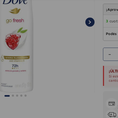
¡Aprov
3
cuota
Podés 
－
¡ÚLT
Si es
canti