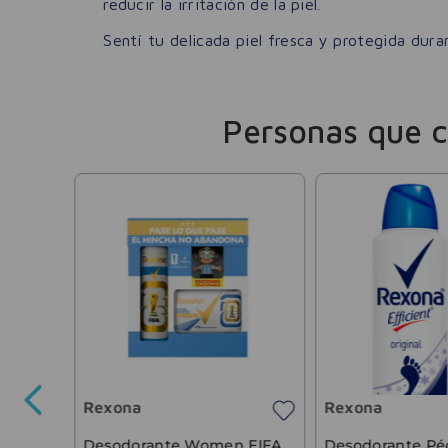
reducir la irritación de la piel.
Sentí tu delicada piel fresca y protegida dura
Personas que 
lack
Rexona
Rexona
4958
,
68
Desodorante Women FIFA
Desodorante Pé