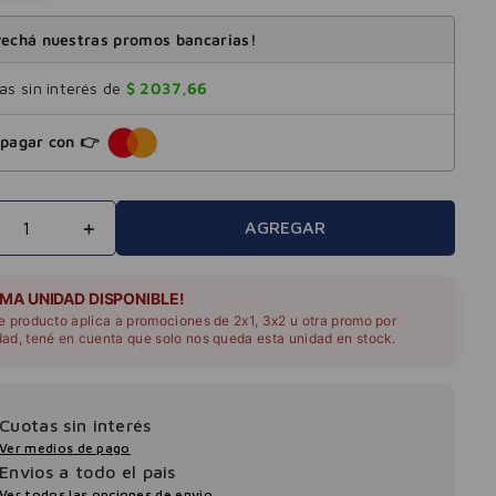
echá nuestras promos bancarias!
s sin interés de
$
2037
,
66
pagar con 👉
＋
AGREGAR
IMA UNIDAD DISPONIBLE!
te producto aplica a promociones de 2x1, 3x2 u otra promo por
dad, tené en cuenta que solo nos queda esta unidad en stock.
Cuotas sin interés
Ver medios de pago
Envios a todo el pais
Ver todos las opciones de envio