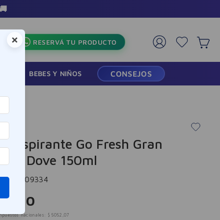
 en toda la tienda
×
RESERVÁ TU PRODUCTO
RMACIA
BEBES Y NIÑOS
CONSEJOS
transpirante Go Fresh Gran
ena Dove 150ml
cia
:
-309334
13
,
00
mpuestos nacionales:
$
5052
,
07