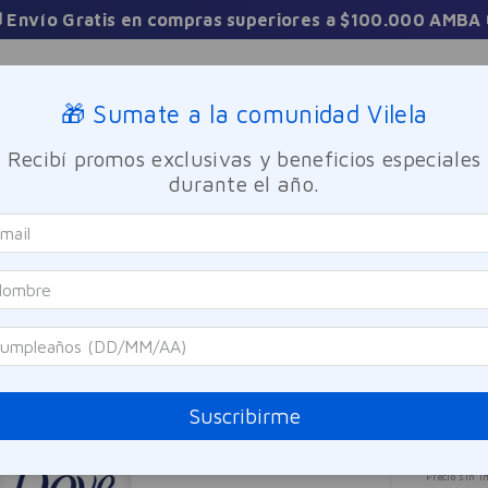
3 Cuotas sin interés
Sucursales
🎁 Sumate a la comunidad Vilela
Recibí promos exclusivas y beneficios especiales
TICA
FRAGANCIAS
CUIDADO PERSONAL
BIENESTAR Y FA
durante el año.
rante Go Fresh Gran Verbena Dove 150ml
Dove
Anti
Verb
Referen
Suscribirme
$
61
Precio sin i