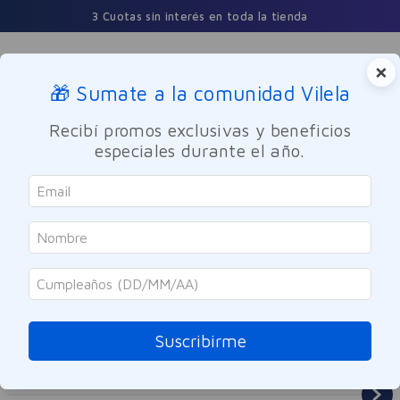
3 Cuotas sin interés en toda la tienda
×
🎁 Sumate a la comunidad Vilela
Buscar
Recibí promos exclusivas y beneficios
especiales durante el año.
Cuidado Personal
Desodorantes
Mujer
Suscribirme