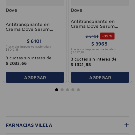
Dove
Dove
Antitranspirante en
Antitranspirante en
Crema Dove Serum
Crema Dove Serum
Cream Piel Sensible 50g
Cream Previene
$
6101
-
35 %
Oscurecimiento 50g
$
6101
$
3965
Precio sin impuestos nacionales:
Precio sin impuestos nacionales:
$
5042
,
15
$
3277
,
40
3
cuotas sin interés de
3
cuotas sin interés de
$
2033
,
66
$
1321
,
88
AGREGAR
AGREGAR
FARMACIAS VILELA