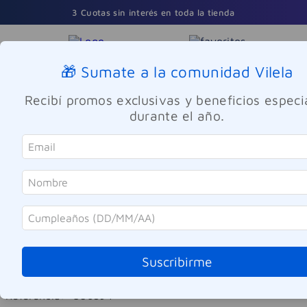
3 Cuotas sin interés en toda la tienda
🎁 Sumate a la comunidad Vilela
Buscar
Recibí promos exclusivas y beneficios especi
durante el año.
Perfumes y Fragancias
Hombres
Carolina Herrera
Perfume Carolina Herrera 212 VIP
Suscribirme
Black EDP Hombre 100ml
Referencia
:
-306594