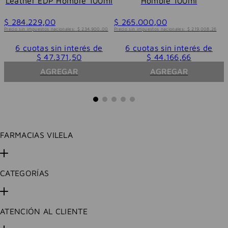
Leather EDP Hombre 100ml
Hombre 100ml
$
284
.
229
,
00
$
265
.
000
,
00
Precio sin impuestos nacionales:
$
234
.
900
,
00
Precio sin impuestos nacionales:
$
219
.
008
,
26
6
cuotas sin interés de
6
cuotas sin interés de
$
47
.
371
,
50
$
44
.
166
,
66
AGREGAR
AGREGAR
FARMACIAS VILELA
CATEGORÍAS
ATENCIÓN AL CLIENTE