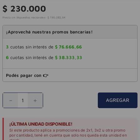
$
230
.
000
Precio sin impuestos nacionales:
$
190
.
082
,
64
¡Aprovechá nuestras promos bancarias!
3
cuotas sin interés de
$
76
.
666
,
66
6
cuotas sin interés de
$
38
.
333
,
33
Podés pagar con 👉
－
＋
AGREGAR
¡ÚLTIMA UNIDAD DISPONIBLE!
Si este producto aplica a promociones de 2x1, 3x2 u otra promo
por cantidad, tené en cuenta que solo nos queda esta unidad en