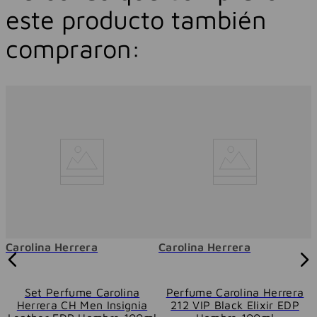
este producto también
compraron:
Carolina Herrera
Carolina Herrera
Set Perfume Carolina
Perfume Carolina Herrera
P
Herrera CH Men Insignia
212 VIP Black Elixir EDP